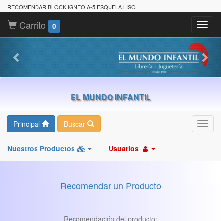
RECOMENDAR BLOCK IGNEO A-5 ESQUELA LISO
Carrito
Toggl
0
naviga
EL MUNDO INFANTIL
Principal
Buscar
Toggl
navig
Nuestros Productos
Usuarios
Recomendar un Producto
Recomendación del producto: