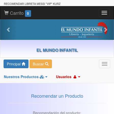
RECOMENDAR LIBRETA MESSI "VIP" KURZ
Carrito
Toggl
0
naviga
EL MUNDO INFANTIL
Principal
Buscar
Toggl
navig
Nuestros Productos
Usuarios
Recomendar un Producto
Recomendación del producto: