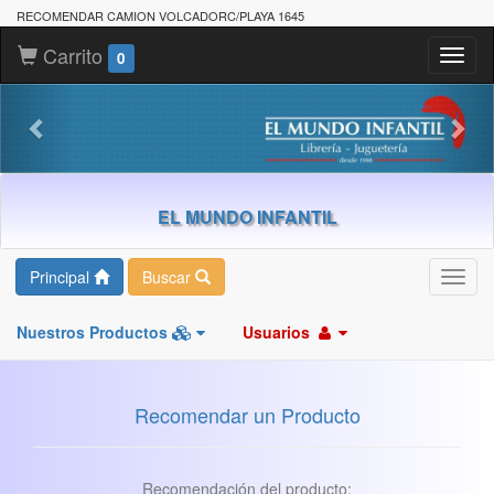
RECOMENDAR CAMION VOLCADORC/PLAYA 1645
Carrito
Toggl
0
naviga
EL MUNDO INFANTIL
Principal
Buscar
Toggl
navig
Nuestros Productos
Usuarios
Recomendar un Producto
Recomendación del producto: