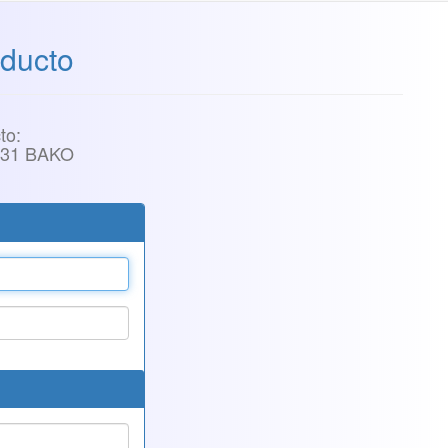
ducto
to:
031 BAKO