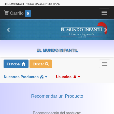
RECOMENDAR PESCA MAGIC 24084 BAKO
Carrito
Toggl
0
naviga
EL MUNDO INFANTIL
Principal
Buscar
Toggl
navig
Nuestros Productos
Usuarios
Recomendar un Producto
Recomendación del producto: