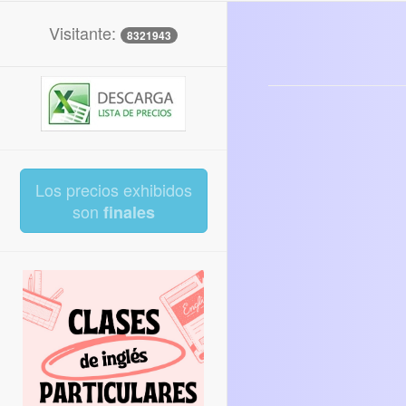
Visitante:
8321943
Los precios exhibidos
son
finales