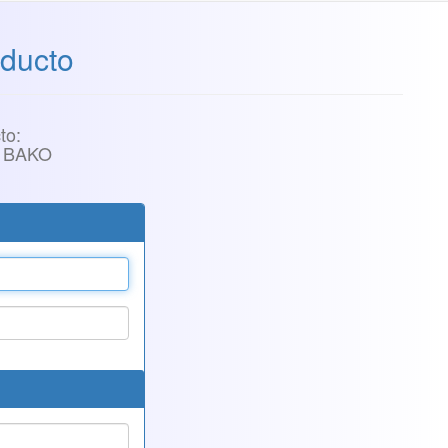
ducto
to:
 BAKO