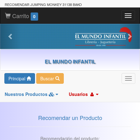
RECOMENDAR JUMPING MONKEY 31138 BAKO
Carrito
Toggl
0
naviga
EL MUNDO INFANTIL
Principal
Buscar
Toggl
navig
Nuestros Productos
Usuarios
Recomendar un Producto
Recomendación del producto: