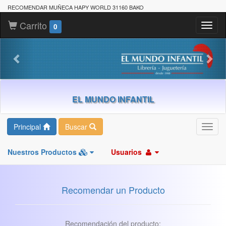
RECOMENDAR MUÑECA HAPY WORLD 31160 BAKO
Carrito
Toggl
0
naviga
EL MUNDO INFANTIL
Principal
Buscar
Toggl
navig
Nuestros Productos
Usuarios
Recomendar un Producto
Recomendación del producto: