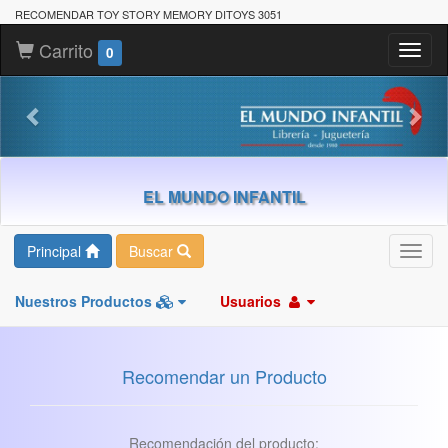
RECOMENDAR TOY STORY MEMORY DITOYS 3051
Carrito
Toggl
0
naviga
EL MUNDO INFANTIL
Principal
Buscar
Toggl
navig
Nuestros Productos
Usuarios
Recomendar un Producto
Recomendación del producto: