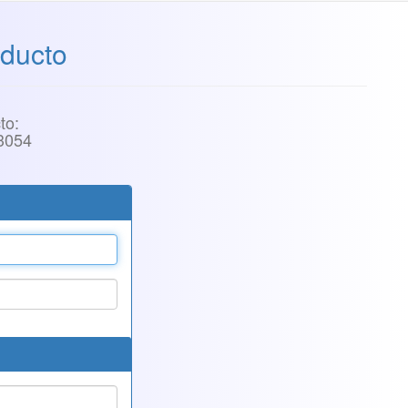
ducto
to:
3054