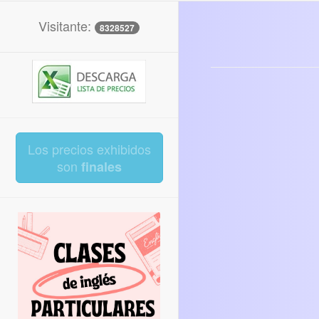
Visitante:
8328527
Los precios exhibidos
son
finales