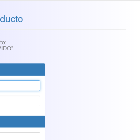
ducto
to:
PIDO"