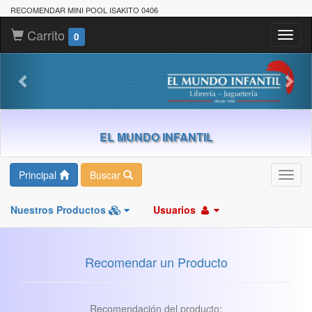
RECOMENDAR MINI POOL ISAKITO 0406
Carrito
Toggl
0
naviga
EL MUNDO INFANTIL
Principal
Buscar
Toggl
navig
Nuestros Productos
Usuarios
Recomendar un Producto
Recomendación del producto: