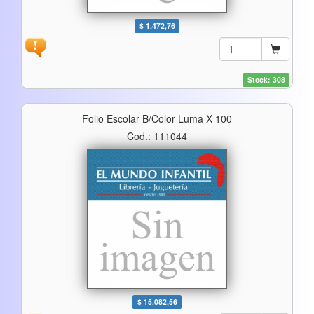
$ 1.472,76
Stock: 308
Folio Escolar B/color Luma X 100
Cod.: 111044
$ 15.082,56