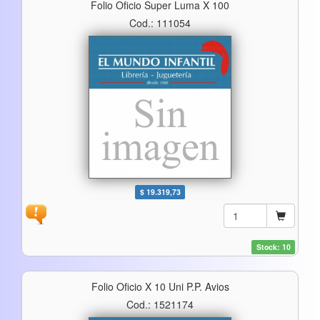
Folio Oficio Super Luma X 100
Cod.: 111054
$ 19.319,73
Stock: 10
Folio Oficio X 10 Uni P.p. Avios
Cod.: 1521174