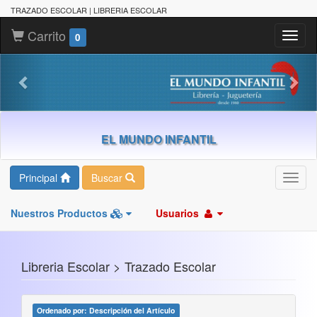
TRAZADO ESCOLAR | LIBRERIA ESCOLAR
Carrito
Toggl
0
naviga
EL MUNDO INFANTIL
Principal
Buscar
Toggl
navig
Nuestros Productos
Usuarios
Libreria Escolar > Trazado Escolar
Ordenado por: Descripción del Artículo