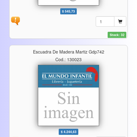
$ 545,73
Stock: 32
Escuadra De Madera Martiz Gdp742
Cod.: 130023
$ 4.244,63