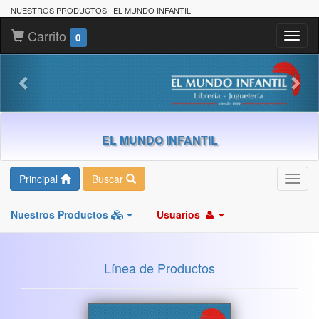
NUESTROS PRODUCTOS | EL MUNDO INFANTIL
Carrito
Toggl
0
naviga
EL MUNDO INFANTIL
Principal
Buscar
Toggl
navig
Nuestros Productos
Usuarios
Línea de Productos