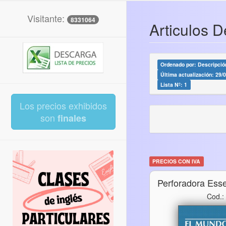
Visitante:
8331064
Articulos D
Ordenado por: Descripción
Última actualización: 29/
Lista Nº: 1
Los precios exhibidos
son
finales
PRECIOS CON IVA
Perforadora Ess
Cod.: