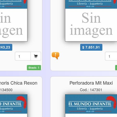
243,23
$ 7.851,91
Stock: 1
moris Chica Rexon
Perforadora Mit Maxi
 134500
Cod.: 147301