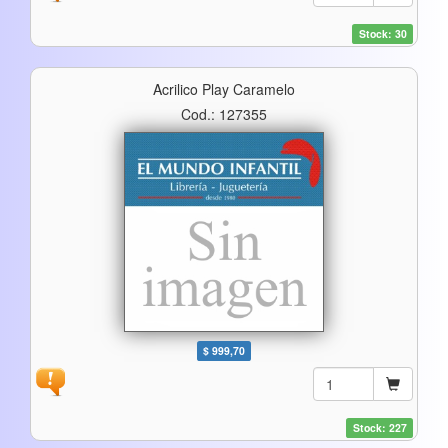
Stock: 30
Acrilico Play Caramelo
Cod.: 127355
$ 999,70
Stock: 227