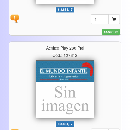
$ 3.881,17
Stock: 72
Acrilico Play 260 Piel
Cod.: 127812
$ 3.881,17