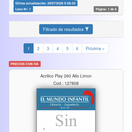
Última actualización: 29/07/2026 9:58:03
Lista Nº: 1
Página: 1 de 6
Filtrado de resultados
1
2
3
4
5
6
Próxima »
PRECIOS CON IVA
Acrilico Play 260 Allo Limon
Cod.: 127808