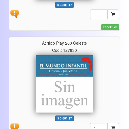
$ 3.881,17
Stock: 20
Acrilico Play 260 Celeste
Cod.: 127830
$ 3.881,17