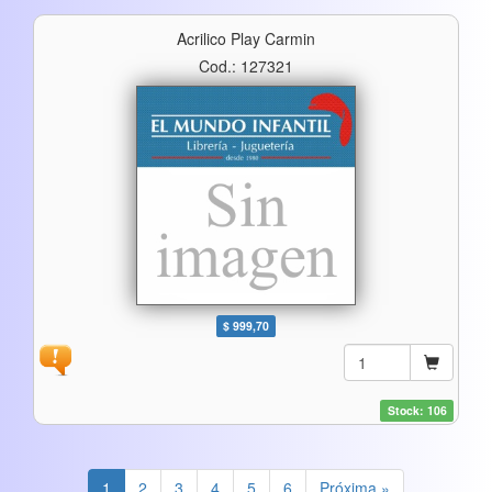
Acrilico Play Carmin
Cod.: 127321
$ 999,70
Stock: 106
1
2
3
4
5
6
Próxima »