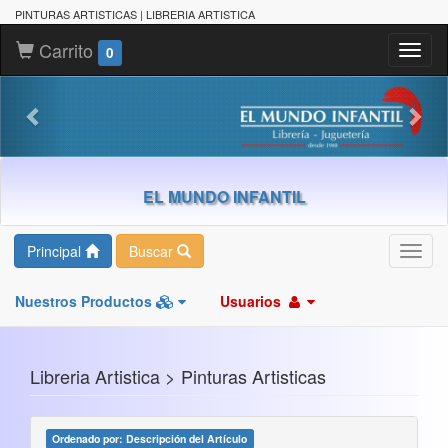
PINTURAS ARTISTICAS | LIBRERIA ARTISTICA
Carrito
Toggl
0
naviga
EL MUNDO INFANTIL
Principal
Buscar
Toggl
navig
Nuestros Productos
Usuarios
Libreria Artistica > Pinturas Artisticas
Ordenado por: Descripción del Artículo