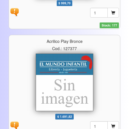
$ 999,70
Stock: 177
Acrilico Play Bronce
Cod.: 127377
$ 1.691,82