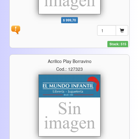
$ 999,70
Stock: 515
Acrilico Play Borravino
Cod.: 127323