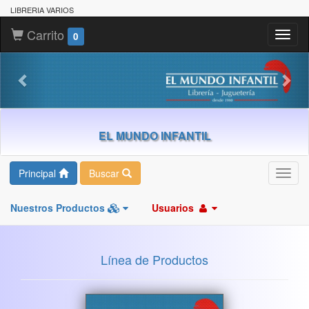
LIBRERIA VARIOS
Carrito
Toggl
0
naviga
EL MUNDO INFANTIL
Principal
Buscar
Toggl
navig
Nuestros Productos
Usuarios
Línea de Productos