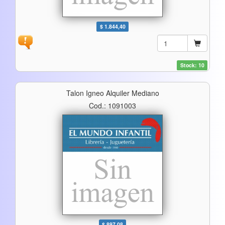
$ 1.844,40
Stock: 10
Talon Igneo Alquiler Mediano
Cod.: 1091003
$ 897,08