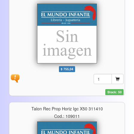
$ 755,04
Stock: 50
Talon Rec Prop Horiz Igc X50 311410
Cod.: 109011