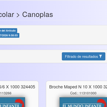
scolar > Canoplas
 del Artículo
07/2026 9:58:03
Filtrado de resultados
6/6 X 1000 324405
Broche Maped N 10 X 1000 3
 113266
Cod.: 113101000