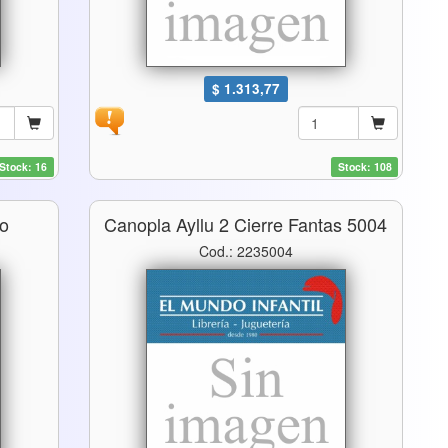
$ 1.313,77
Stock: 16
Stock: 108
so
Canopla Ayllu 2 Cierre Fantas 5004
Cod.: 2235004