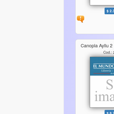
$ 2.
Canopla Ayllu 2 
Cod.:
$ 8.