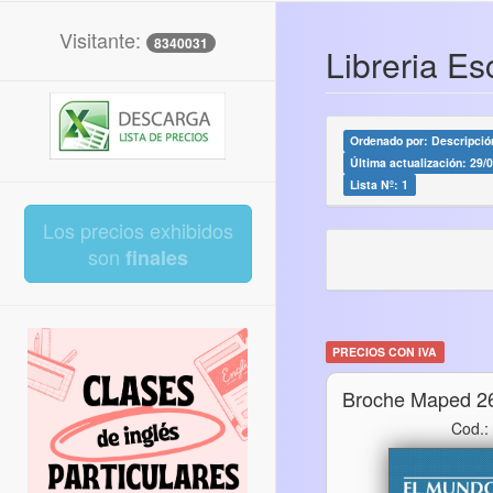
Visitante:
8340031
Libreria E
Ordenado por: Descripción
Última actualización: 29/
Lista Nº: 1
Los precios exhibidos
son
finales
PRECIOS CON IVA
Broche Maped 2
Cod.: