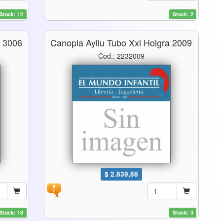
Stock: 12
Stock: 2
r 3006
Canopla Ayllu Tubo Xxl Holgra 2009
Cod.: 2232009
$ 2.839,88
Stock: 18
Stock: 3