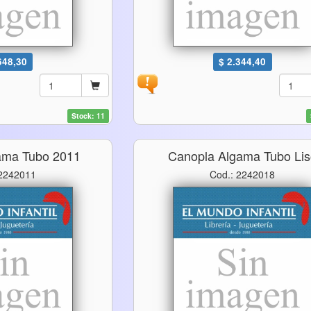
648,30
$ 2.344,40
Stock: 11
ama Tubo 2011
Canopla Algama Tubo Li
 2242011
Cod.: 2242018