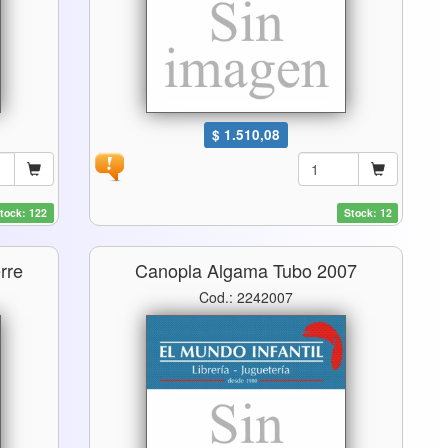
$ 1.510,08
tock: 122
Stock: 12
rre
Canopla Algama Tubo 2007
Cod.: 2242007