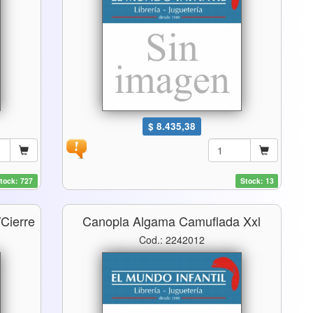
$ 8.435,38
tock: 727
Stock: 13
cierre
Canopla Algama Camuflada Xxl
Cod.: 2242012