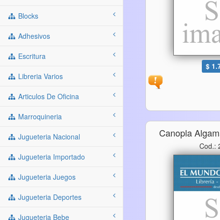
Blocks
Adhesivos
Escritura
$ 1.
Libreria Varios
Articulos De Oficina
Marroquineria
Canopla Algama
Jugueteria Nacional
Cod.:
Jugueteria Importado
Jugueteria Juegos
Jugueteria Deportes
Jugueteria Bebe