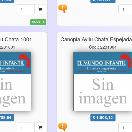
Stock: 1
lu Chata 1001
Canopla Ayllu Chata Espejad
 2231001
Cod.: 2231004
708,64
$ 1.908,12