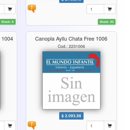
Stock: 6
Stock: 82
a 1004
Canopla Ayllu Chata Free 1006
Cod.: 2231006
$ 2.093,98