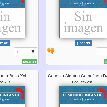
82,62
$ 505,33
Stock: 294
S
ama Brillo Xxl
Canopla Algama Camuflada D/
 2242015
Cod.: 2242013