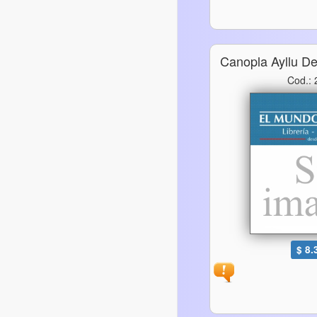
Canopla Ayllu D
Cod.:
$ 8.