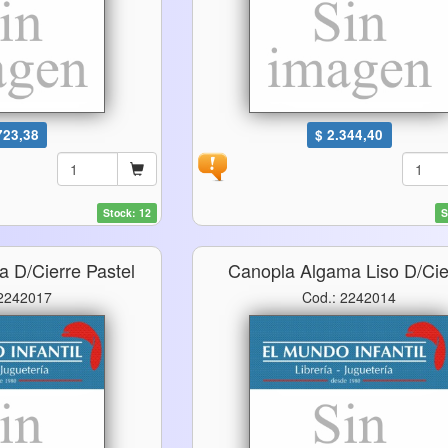
723,38
$ 2.344,40
Stock: 12
S
 D/cierre Pastel
Canopla Algama Liso D/cie
 2242017
Cod.: 2242014