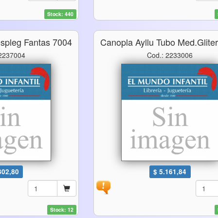
Stock: 440
espleg Fantas 7004
Canopla Ayllu Tubo Med.glite
 2237004
Cod.: 2233006
302,80
$ 5.161,84
Stock: 12