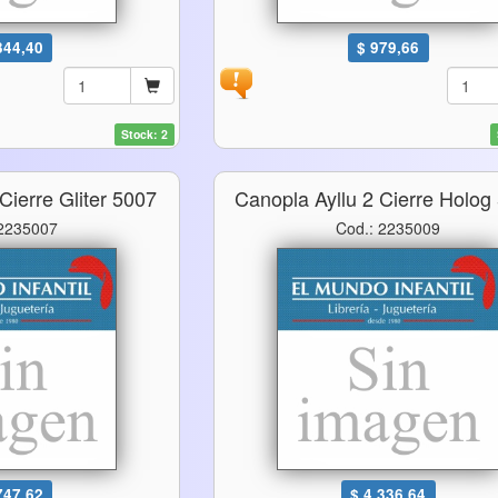
344,40
$ 979,66
Stock: 2
Cierre Gliter 5007
Canopla Ayllu 2 Cierre Holog
 2235007
Cod.: 2235009
747,62
$ 4.336,64