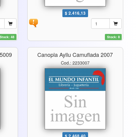
$ 2.416,13
Stock: 48
Stock: 8
 5009
Canopla Ayllu Camuflada 2007
Cod.: 2233007
$ 2.468,40