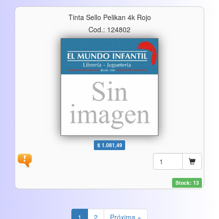
Tinta Sello Pelikan 4k Rojo
Cod.: 124802
$ 1.081,49
Stock: 13
1
2
Próxima »