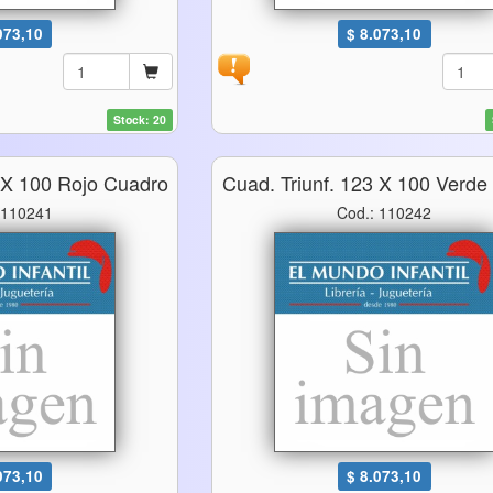
073,10
$ 8.073,10
Stock: 20
3 X 100 Rojo Cuadro
Cuad. Triunf. 123 X 100 Verde
 110241
Cod.: 110242
073,10
$ 8.073,10