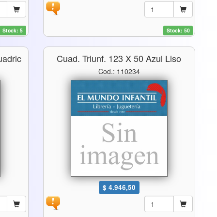
Stock: 5
Stock: 50
uadric
Cuad. Triunf. 123 X 50 Azul Liso
Cod.: 110234
$ 4.946,50