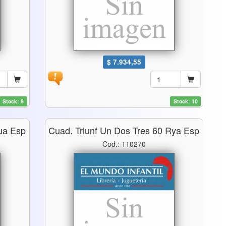
$ 7.934,55
Stock: 9
Stock: 10
Cua Esp
Cuad. Triunf Un Dos Tres 60 Rya Esp
Cod.: 110270