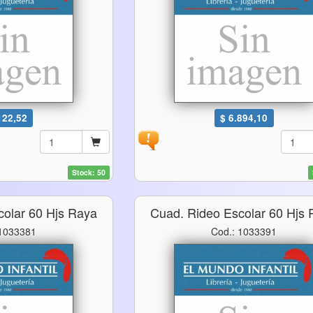
122,52
$ 6.894,10
Stock: 50
colar 60 Hjs Raya
Cuad. Rideo Escolar 60 Hjs
 1033381
Cod.: 1033391