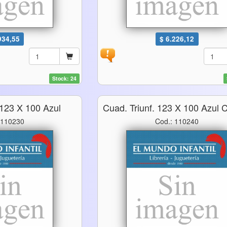
934,55
$ 6.226,12
Stock: 24
 123 X 100 Azul
Cuad. Triunf. 123 X 100 Azul 
 110230
Cod.: 110240