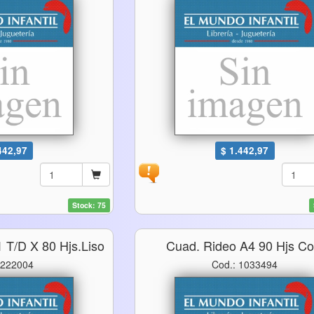
442,97
$ 1.442,97
Stock: 75
 T/d X 80 Hjs.liso
Cuad. Rideo A4 90 Hjs Co
 222004
Cod.: 1033494