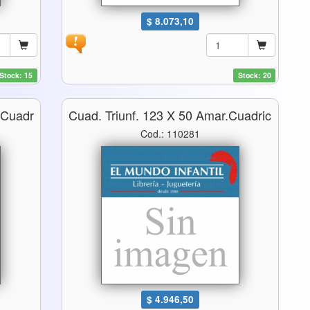
$ 8.073,10
Stock: 15
Stock: 20
 Cuadr
Cuad. Triunf. 123 X 50 Amar.cuadric
Cod.: 110281
$ 4.946,50