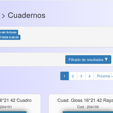
 > Cuadernos
 del Artículo
07/2026 9:58:03
Filtrado de resultados
1
2
3
4
Próxima »
16*21 42 Cuadro
Cuad. Gloss 16*21 42 Ray
 204101
Cod.: 204100