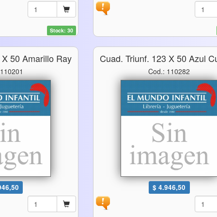
Stock: 30
3 X 50 Amarillo Ray
Cuad. Triunf. 123 X 50 Azul C
 110201
Cod.: 110282
946,50
$ 4.946,50