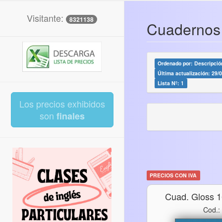
Visitante:
8321138
Cuadernos
Ordenado por: Descripción
Última actualización: 29/
Lista Nº: 1
Los precios exhibidos
son
finales
PRECIOS CON IVA
Cuad. Gloss 
Cod.: