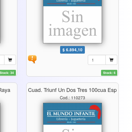
$ 6.894,10
Stock: 34
Stock: 6
 Raya
Cuad. Triunf Un Dos Tres 100cua Esp
Cod.: 110273