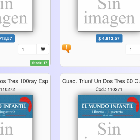
913,57
$ 4.913,57
Stock: 17
Dos Tres 100ray Esp
Cuad. Triunf Un Dos Tres 60 
 110272
Cod.: 110271