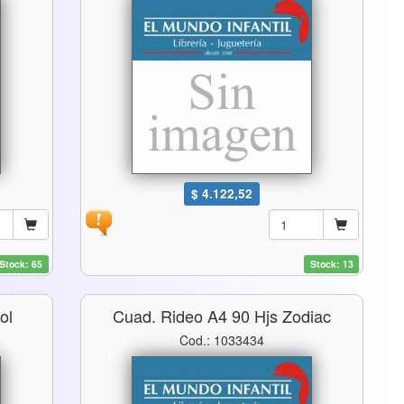
$ 4.122,52
Stock: 65
Stock: 13
ol
Cuad. Rideo A4 90 Hjs Zodiac
Cod.: 1033434