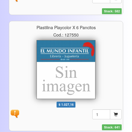
Stock: 582
Plastilina Playcolor X 6 Pancitos
Cod.: 127550
$ 1.027,16
Stock: 641