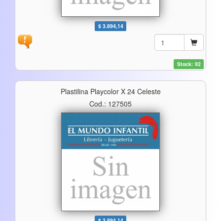
$ 3.894,14
Stock: 92
Plastilina Playcolor X 24 Celeste
Cod.: 127505
$ 3.894,14