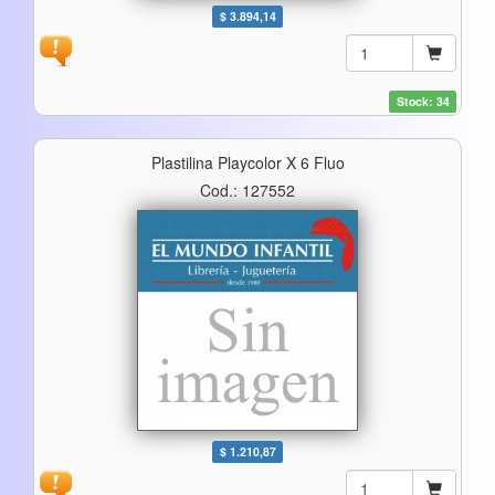
$ 3.894,14
Stock: 34
Plastilina Playcolor X 6 Fluo
Cod.: 127552
$ 1.210,87