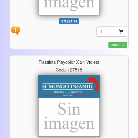
$ 3.894,14
Stock: 35
Plastilina Playcolor X 24 Violeta
Cod.: 127518