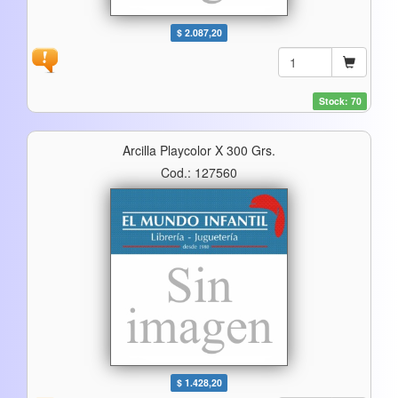
$ 2.087,20
Stock: 70
Arcilla Playcolor X 300 Grs.
Cod.: 127560
$ 1.428,20