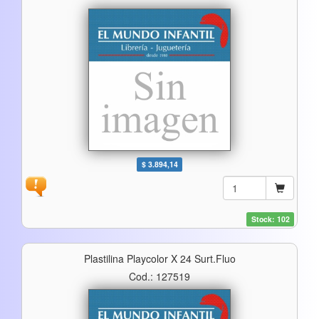
$ 3.894,14
Stock: 102
Plastilina Playcolor X 24 Surt.fluo
Cod.: 127519