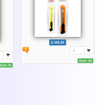
$ 358,55
Stock: 164
Stock: 48