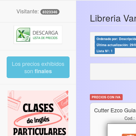
Visitante:
8323346
Libreria Va
Ordenado por: Descripción
Última actualización: 29/
Lista Nº: 1
Los precios exhibidos
son
finales
PRECIOS CON IVA
Cutter Ezco Gui
Cod.: