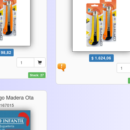
198,82
$ 1.624,06
Stock: 27
go Madera Ota
 167015