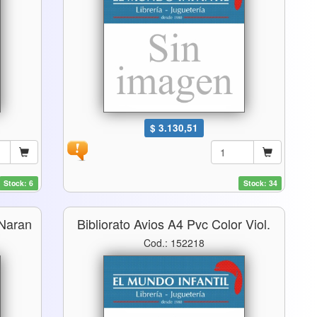
$ 3.130,51
Stock: 6
Stock: 34
 Naran
Bibliorato Avios A4 Pvc Color Viol.
Cod.: 152218