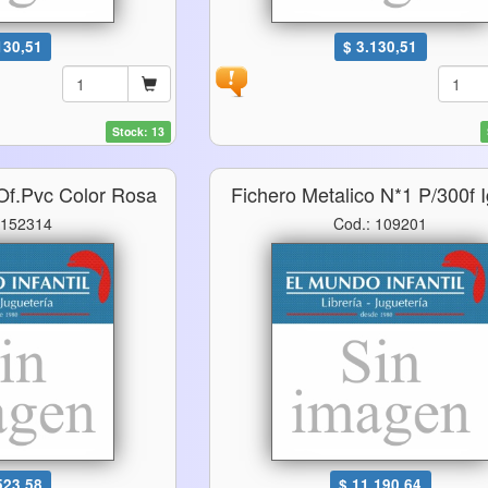
130,51
$ 3.130,51
Stock: 13
 Of.pvc Color Rosa
Fichero Metalico N*1 P/300f 
 152314
Cod.: 109201
523,58
$ 11.190,64