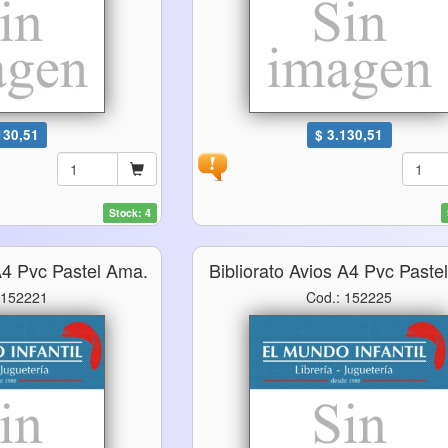
130,51
$ 3.130,51
Stock: 4
 A4 Pvc Pastel Ama.
Bibliorato Avios A4 Pvc Paste
 152221
Cod.: 152225