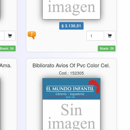
$ 3.130,51
Stock: 24
Stock: 29
 Ama.
Bibliorato Avios Of Pvc Color Cel.
Cod.: 152305