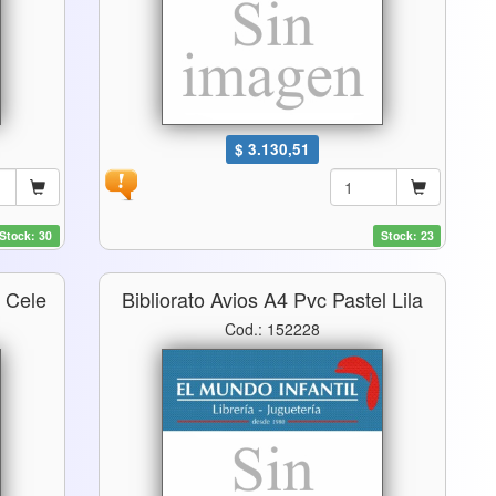
$ 3.130,51
Stock: 30
Stock: 23
l Cele
Bibliorato Avios A4 Pvc Pastel Lila
Cod.: 152228