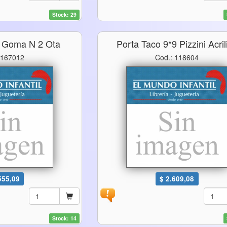
Stock: 29
 Goma N 2 Ota
Porta Taco 9*9 Pizzini Acril
 167012
Cod.: 118604
555,09
$ 2.609,08
Stock: 14