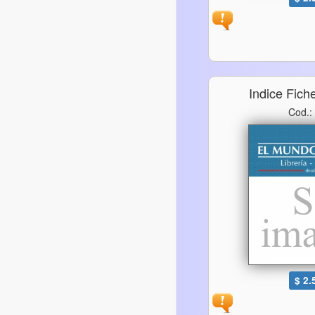
Indice Fich
Cod.:
$ 2.