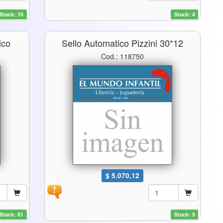
Stock: 10
Stock: 4
ico
Sello Automatico Pizzini 30*12
Cod.: 118750
$ 5.070,12
Stock: 81
Stock: 5