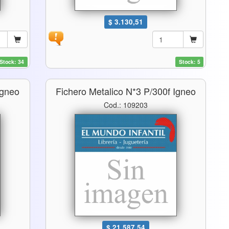
$ 3.130,51
Stock: 34
Stock: 5
Igneo
Fichero Metalico N*3 P/300f Igneo
Cod.: 109203
$ 21.587,54