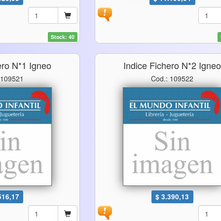
Stock: 40
ero N*1 Igneo
Indice Fichero N*2 Igne
 109521
Cod.: 109522
516,17
$ 3.390,13