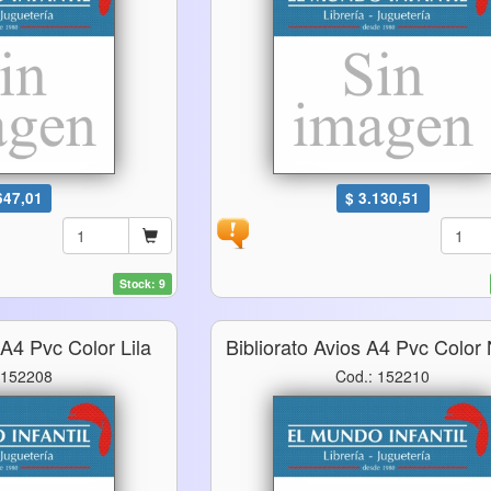
647,01
$ 3.130,51
Stock: 9
 A4 Pvc Color Lila
Bibliorato Avios A4 Pvc Color
 152208
Cod.: 152210