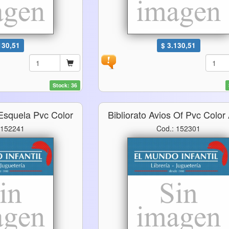
130,51
$ 3.130,51
Stock: 36
 Esquela Pvc Color
Bibliorato Avios Of Pvc Color
 152241
Cod.: 152301