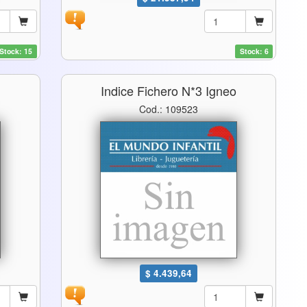
Stock: 15
Stock: 6
o
Indice Fichero N*3 Igneo
Cod.: 109523
$ 4.439,64