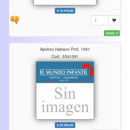
$ 10.018,80
Stock: 4
Ajedrez Habano Prof. 1091
Cod.: 5341091
$ 22.264,00