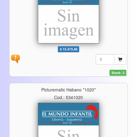
$ 15.473,48
Stock: 3
Picturematic Habano *1020*
Cod.: 5341020