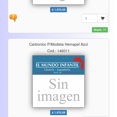
$ 1.970,59
Stock: 11
Carbonico P/modista Hemapel Azul
Cod.: 146011
$ 1.970,59