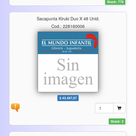
Stock: 776
Sacapunta Kiruki Duo X 48 Unid.
Cod.: 228160006
$ 43.497,07
Stock: 2