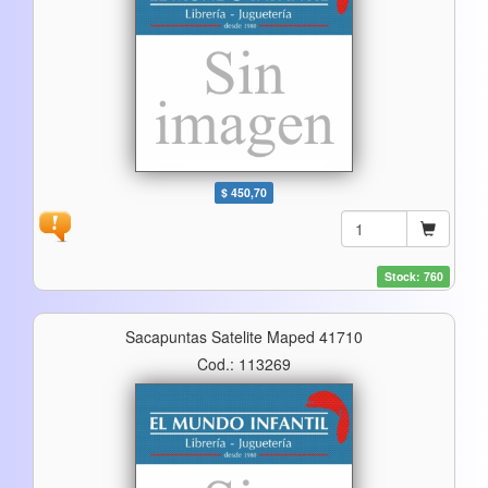
$ 450,70
Stock: 760
Sacapuntas Satelite Maped 41710
Cod.: 113269