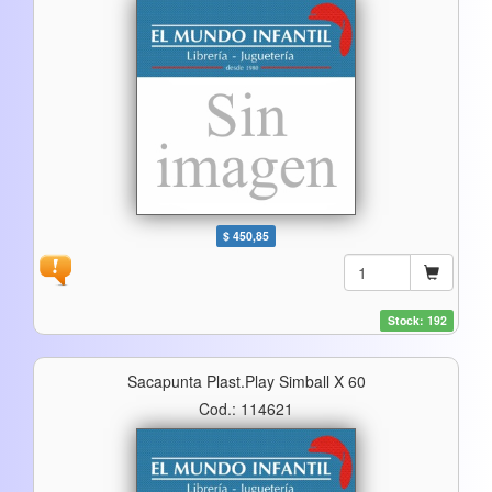
$ 450,85
Stock: 192
Sacapunta Plast.play Simball X 60
Cod.: 114621