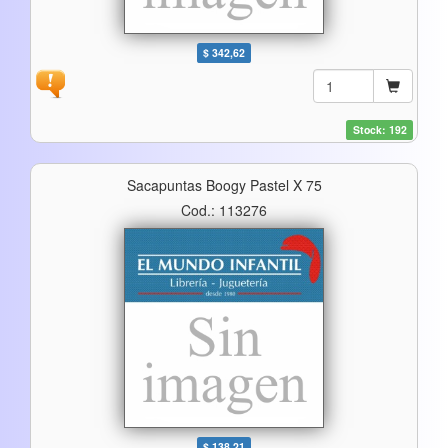
$ 342,62
Stock: 192
Sacapuntas Boogy Pastel X 75
Cod.: 113276
$ 138,21