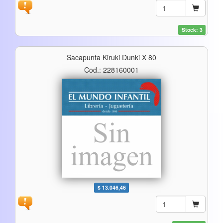
Stock: 3
Sacapunta Kiruki Dunki X 80
Cod.: 228160001
$ 13.046,46