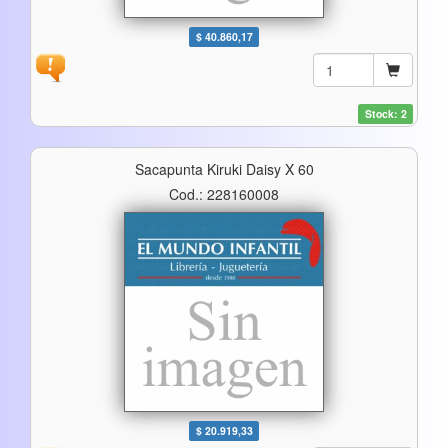
$ 40.860,17
Stock: 2
Sacapunta Kiruki Daisy X 60
Cod.: 228160008
$ 20.919,33