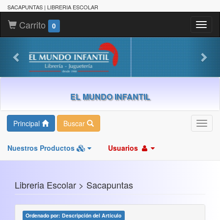
SACAPUNTAS | LIBRERIA ESCOLAR
Carrito
Toggl
0
naviga
EL MUNDO INFANTIL
Principal
Buscar
Toggl
navig
Nuestros Productos
Usuarios
Libreria Escolar > Sacapuntas
Ordenado por: Descripción del Artículo