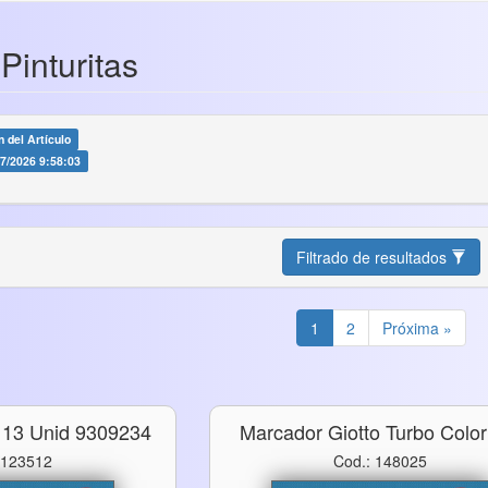
 Pinturitas
 del Artículo
07/2026 9:58:03
Filtrado de resultados
1
2
Próxima »
ng 13 Unid 9309234
Marcador Giotto Turbo Color
 123512
Cod.: 148025