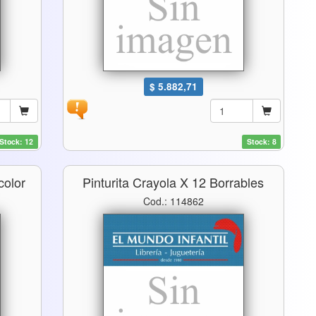
$ 5.882,71
Stock: 12
Stock: 8
color
Pinturita Crayola X 12 Borrables
Cod.: 114862