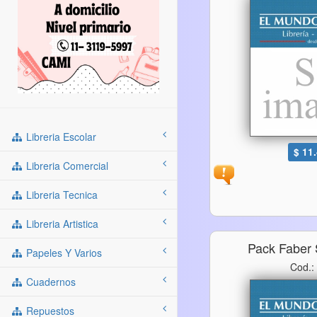
Libreria Escolar
$ 11
Libreria Comercial
Libreria Tecnica
Libreria Artistica
Pack Faber 
Papeles Y Varios
Cod.:
Cuadernos
Repuestos