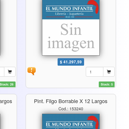
$ 41.297,59
Stock: 26
Stock: 5
Largos
Pint. Filgo Borrable X 12 Largos
Cod.: 153240