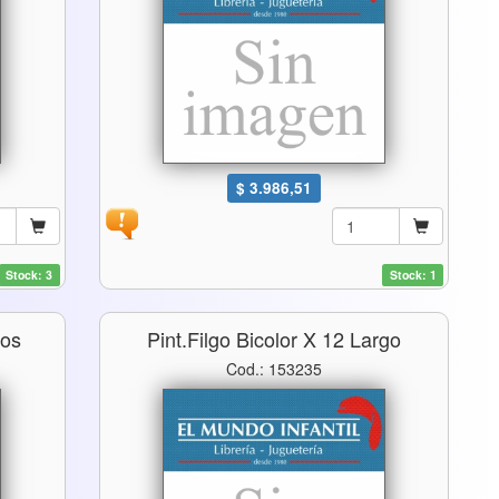
$ 3.986,51
Stock: 3
Stock: 1
gos
Pint.filgo Bicolor X 12 Largo
Cod.: 153235