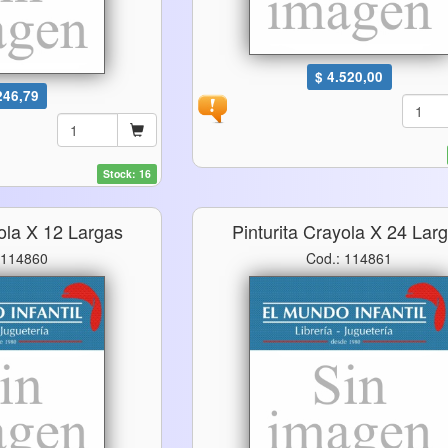
$ 4.520,00
246,79
Stock: 16
yola X 12 Largas
Pinturita Crayola X 24 Lar
 114860
Cod.: 114861