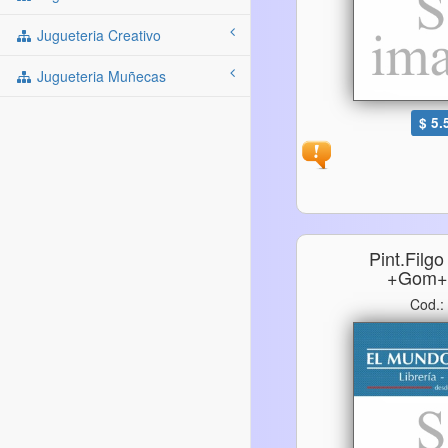
Jugueteria Creativo
Jugueteria Muñecas
$ 5.
Pint.filg
+gom+
Cod.: