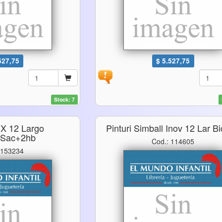
527,75
$ 5.527,75
Stock: 7
o X 12 Largo
Pinturi Simball Inov 12 Lar Bi
sac+2hb
Cod.: 114605
 153234