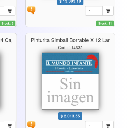
$ 13.393,19
Stock: 3
Stock: 11
24 Caj
Pinturita Simball Borrable X 12 Lar
Cod.: 114632
$ 2.013,55