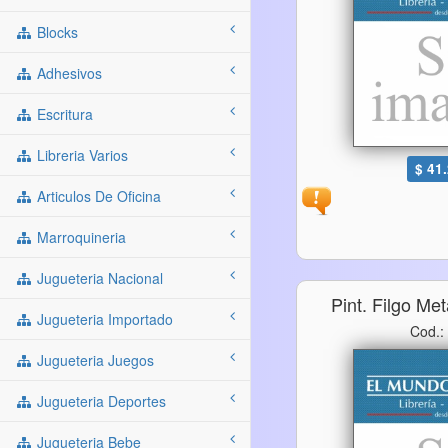
Blocks
Adhesivos
Escritura
Libreria Varios
$ 41
Articulos De Oficina
Marroquineria
Jugueteria Nacional
Pint. Filgo Me
Jugueteria Importado
Cod.:
Jugueteria Juegos
Jugueteria Deportes
Jugueteria Bebe