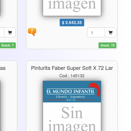
$ 2.643,35
Stock: 7
Stock: 72
gas
Pinturita Faber Super Soft X 72 Lar
Cod.: 145132