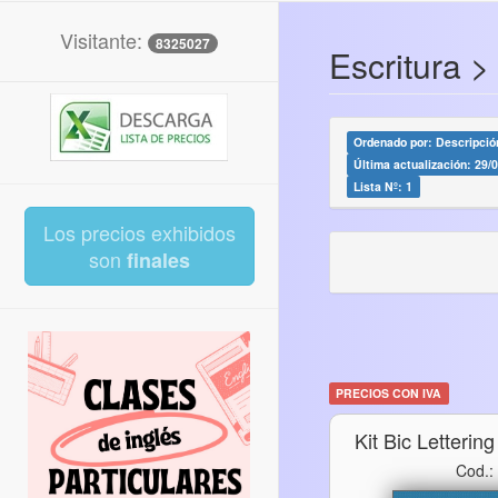
Visitante:
8325027
Escritura >
Ordenado por: Descripción
Última actualización: 29/
Lista Nº: 1
Los precios exhibidos
son
finales
PRECIOS CON IVA
Kit Bic Letteri
Cod.: