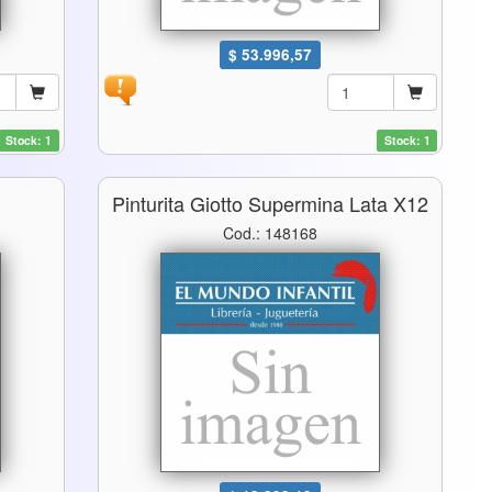
$ 53.996,57
Stock: 1
Stock: 1
6
Pinturita Giotto Supermina Lata X12
Cod.: 148168