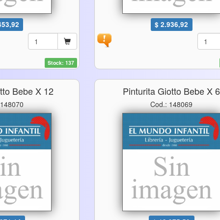
453,92
$ 2.936,92
Stock: 137
otto Bebe X 12
Pinturita Giotto Bebe X 
 148070
Cod.: 148069