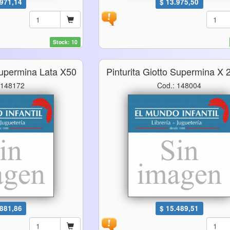
.971,14
$ 13.975,50
Stock: 10
 Supermina Lata X50
Pinturita Giotto Supermina X 
 148172
Cod.: 148004
.881,86
$ 15.489,51