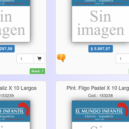
.297,59
$ 5.897,07
Stock: 7
taliz X 10 Largos
Pint. Filgo Pastel X 10 Lar
 153239
Cod.: 153238