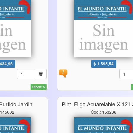
.434,96
$ 1.595,54
Stock: 5
Surtido Jardin
Pint. Filgo Acuarelable X 12 
 145002
Cod.: 153236