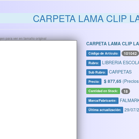
CARPETA LAMA CLIP L
ágen para ver en tamaño original
CARPETA LAMA CLIP L
101042
Código de Artículo:
LIBRERIA ESCOL
Rubro:
CARPETAS
Sub Rubro:
$ 877,65
(Precios
Precio:
18
Cantidad en Stock:
FALMAR
Marca/Fabricante:
29/07/2
Última actualización: