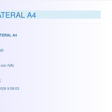
ATERAL A4
ATERAL A4
AR
 con IVA)
K
026 9:58:03