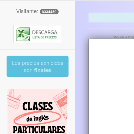
Visitante:
8334459
Click en la im
Los precios exhibidos
son
finales