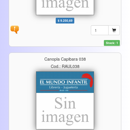
$ 9.250,69
Stock: 1
Canopla Capibara 038
Cod.: RAUL038