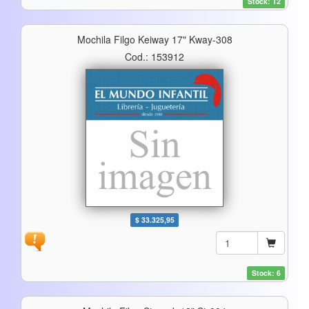
Stock: 12
Mochila Filgo Keiway 17" Kway-308
Cod.: 153912
$ 33.325,95
Stock: 6