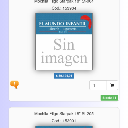
Mochila Filgo Starpak 18" St-004
Cod.: 153904
$ 59.124,01
Stock: 11
Mochila Filgo Starpak 18" St-205
Cod.: 153901