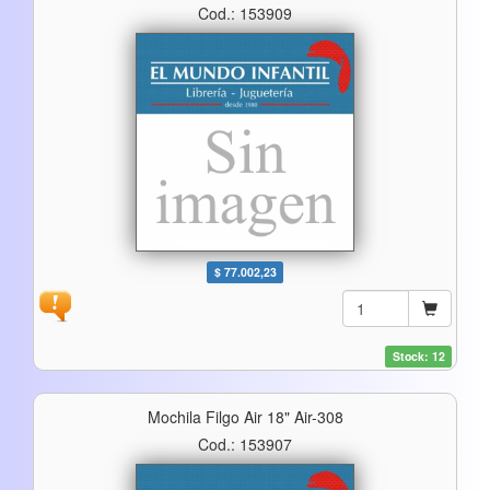
Cod.: 153909
$ 77.002,23
Stock: 12
Mochila Filgo Air 18" Air-308
Cod.: 153907