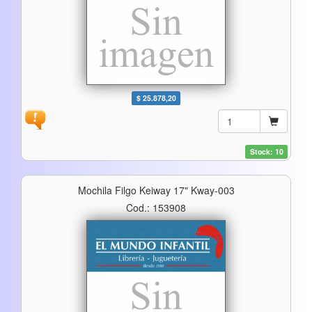
$ 25.878,20
Stock: 10
Mochila Filgo Keiway 17" Kway-003
Cod.: 153908