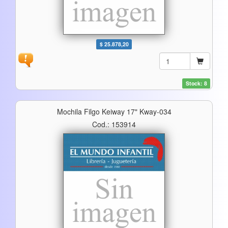
$ 25.878,20
Stock: 8
Mochila Filgo Keiway 17" Kway-034
Cod.: 153914