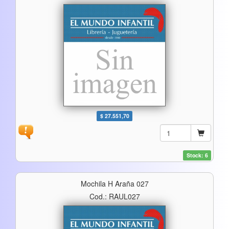
$ 27.551,70
Stock: 6
Mochila H Araña 027
Cod.: RAUL027