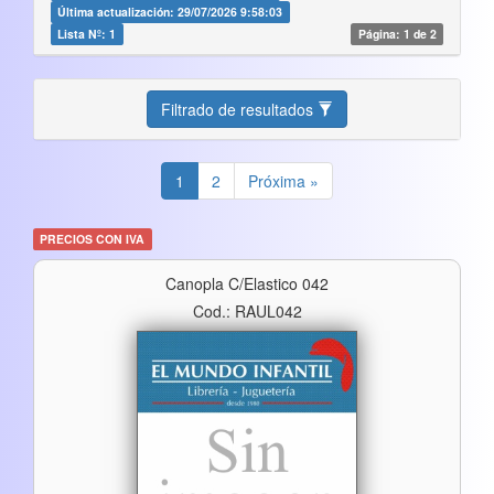
Última actualización: 29/07/2026 9:58:03
Lista Nº: 1
Página: 1 de 2
Filtrado de resultados
1
2
Próxima »
PRECIOS CON IVA
Canopla C/elastico 042
Cod.: RAUL042