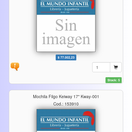
$ 77.002,23
Stock: 5
Mochila Filgo Keiway 17" Kway-001
Cod.: 153910