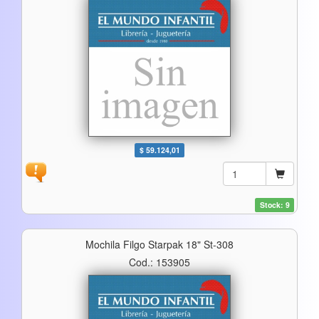
$ 59.124,01
Stock: 9
Mochila Filgo Starpak 18" St-308
Cod.: 153905