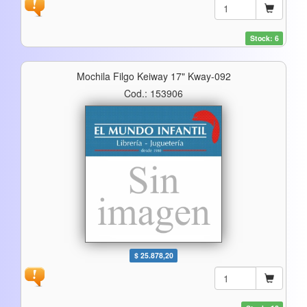
Stock: 6
Mochila Filgo Keiway 17" Kway-092
Cod.: 153906
$ 25.878,20