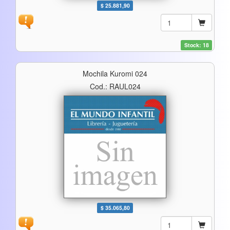
$ 25.881,90
Stock: 18
Mochila Kuromi 024
Cod.: RAUL024
$ 35.065,80