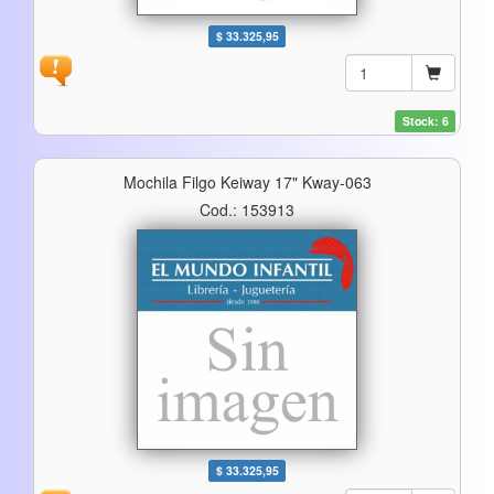
$ 33.325,95
Stock: 6
Mochila Filgo Keiway 17" Kway-063
Cod.: 153913
$ 33.325,95