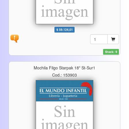
$ 59.124,01
Stock: 9
Mochila Filgo Starpak 18" St-Sur1
Cod.: 153903