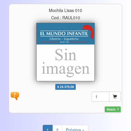
Mochila Lisas 010
Cod.: RAUL010
$ 24.379,08
Stock: 7
1
2
Próxima »