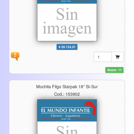
$ 59.124,01
Stock: 11
Mochila Filgo Starpak 18" St-Sur
Cod.: 153902