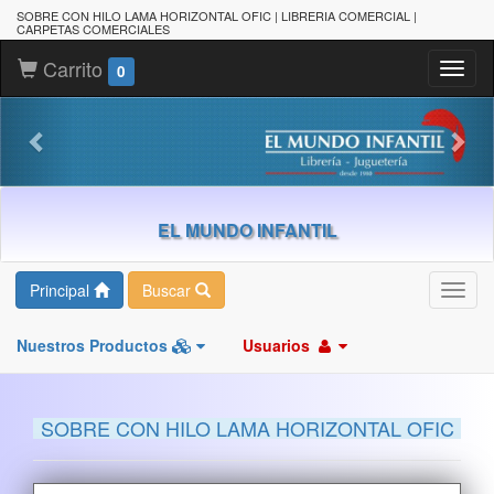
SOBRE CON HILO LAMA HORIZONTAL OFIC | LIBRERIA COMERCIAL |
CARPETAS COMERCIALES
Carrito
Toggl
0
naviga
EL MUNDO INFANTIL
Principal
Buscar
Toggl
navig
Nuestros Productos
Usuarios
SOBRE CON HILO LAMA HORIZONTAL OFIC