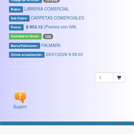
101058
LIBRERIA COMERCIAL
Rubro:
CARPETAS COMERCIALES
Sub Rubro:
$ 953,12
(Precios con IVA)
Precio:
100
Cantidad en Stock:
FALMARK
Marca/Fabricante:
29/07/2026 9:58:03
Última actualización:
Sugerir