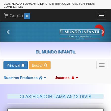
CLASIFICADOR LAMA A5 12 DIVIS | LIBRERIA COMERCIAL | CARPETAS
COMERCIALES
Carrito
Toggl
0
naviga
EL MUNDO INFANTIL
Principal
Buscar
Toggl
navig
Nuestros Productos
Usuarios
CLASIFICADOR LAMA A5 12 DIVIS