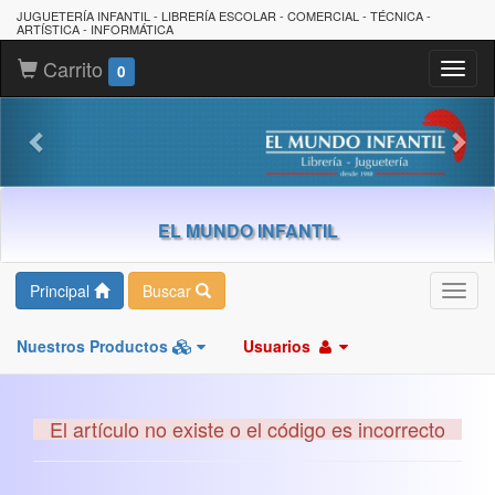
JUGUETERÍA INFANTIL - LIBRERÍA ESCOLAR - COMERCIAL - TÉCNICA -
ARTÍSTICA - INFORMÁTICA
Carrito
Toggl
0
naviga
EL MUNDO INFANTIL
Principal
Buscar
Toggl
navig
Nuestros Productos
Usuarios
El artículo no existe o el código es incorrecto