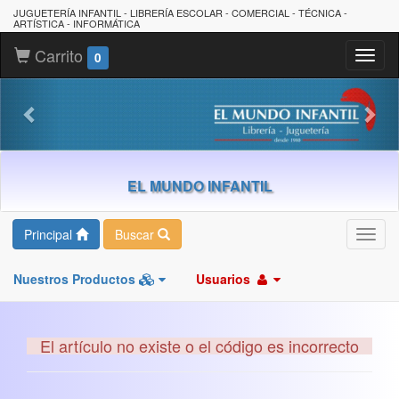
JUGUETERÍA INFANTIL - LIBRERÍA ESCOLAR - COMERCIAL - TÉCNICA -
ARTÍSTICA - INFORMÁTICA
Carrito
Toggl
0
naviga
EL MUNDO INFANTIL
Principal
Buscar
Toggl
navig
Nuestros Productos
Usuarios
El artículo no existe o el código es incorrecto