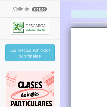
Visitante:
8324220
Los precios exhibidos
son
finales