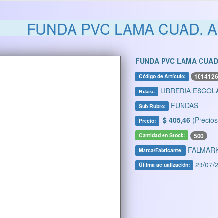
FUNDA PVC LAMA CUAD. AB
FUNDA PVC LAMA CUAD. 
1014126
Código de Artículo:
LIBRERIA ESCOL
Rubro:
FUNDAS
Sub Rubro:
$ 405,46
(Precios
Precio:
500
Cantidad en Stock:
FALMAR
Marca/Fabricante:
29/07/2
Última actualización: