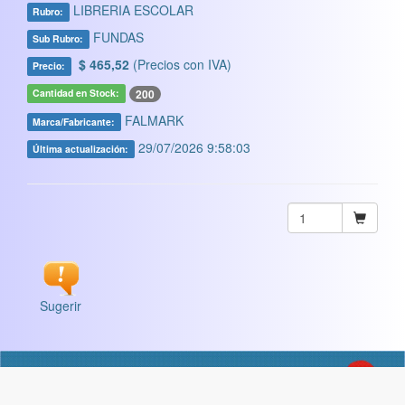
LIBRERIA ESCOLAR
Rubro:
FUNDAS
Sub Rubro:
$ 465,52
(Precios con IVA)
Precio:
200
Cantidad en Stock:
FALMARK
Marca/Fabricante:
29/07/2026 9:58:03
Última actualización:
Sugerir