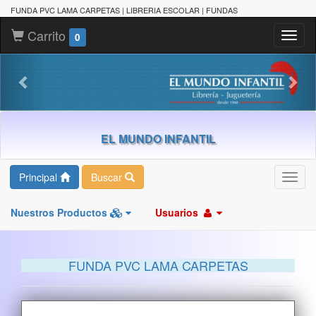
FUNDA PVC LAMA CARPETAS | LIBRERIA ESCOLAR | FUNDAS
Carrito
Toggl
0
naviga
EL MUNDO INFANTIL
Principal
Buscar
Toggl
navig
Nuestros Productos
Usuarios
FUNDA PVC LAMA CARPETAS