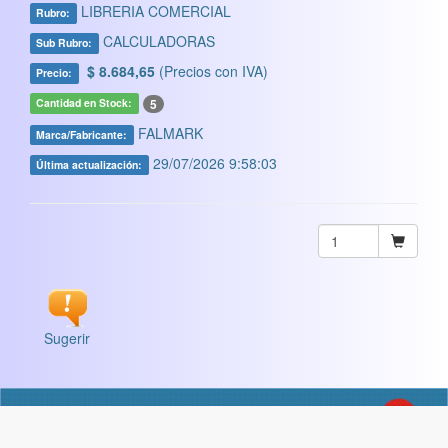
LIBRERIA COMERCIAL
Rubro:
CALCULADORAS
Sub Rubro:
$ 8.684,65
(Precios con IVA)
Precio:
5
Cantidad en Stock:
FALMARK
Marca/Fabricante:
29/07/2026 9:58:03
Última actualización:
Sugerir