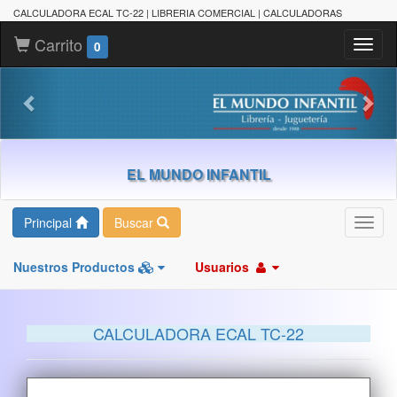
CALCULADORA ECAL TC-22 | LIBRERIA COMERCIAL | CALCULADORAS
Carrito
Toggl
0
naviga
EL MUNDO INFANTIL
Principal
Buscar
Toggl
navig
Nuestros Productos
Usuarios
CALCULADORA ECAL TC-22