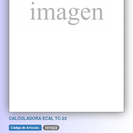
CALCULADORA ECAL TC-22
101622
Código de Artículo: