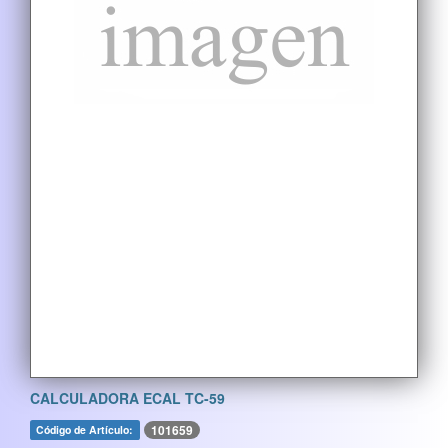
CALCULADORA ECAL TC-59
101659
Código de Artículo: