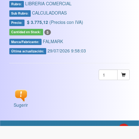
LIBRERIA COMERCIAL
Rubro:
CALCULADORAS
Sub Rubro:
$ 3.775,12
(Precios con IVA)
Precio:
5
Cantidad en Stock:
FALMARK
Marca/Fabricante:
29/07/2026 9:58:03
Última actualización:
Sugerir