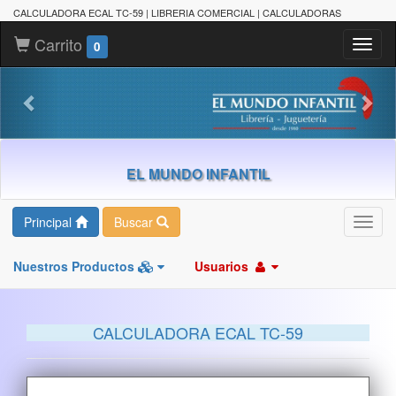
CALCULADORA ECAL TC-59 | LIBRERIA COMERCIAL | CALCULADORAS
Carrito
Toggl
0
naviga
EL MUNDO INFANTIL
Principal
Buscar
Toggl
navig
Nuestros Productos
Usuarios
CALCULADORA ECAL TC-59