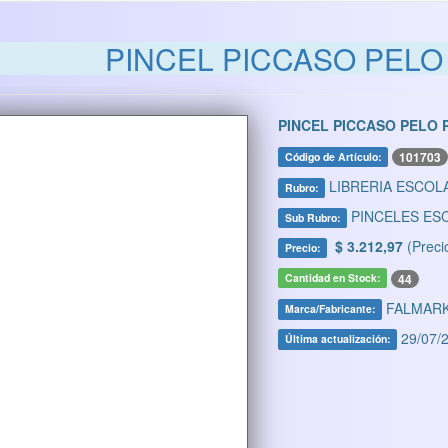
PINCEL PICCASO PELO
PINCEL PICCASO PELO 
101703
Código de Artículo:
LIBRERIA ESCOL
Rubro:
PINCELES ES
Sub Rubro:
$ 3.212,97
(Preci
Precio:
44
Cantidad en Stock:
FALMAR
Marca/Fabricante:
29/07/2
Última actualización: