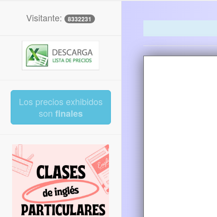
Visitante:
8332231
Los precios exhibidos
son
finales