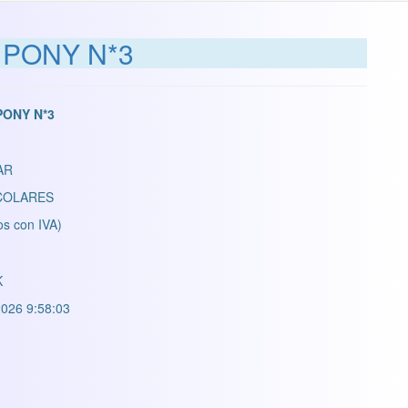
 PONY N*3
PONY N*3
AR
COLARES
os con IVA)
K
026 9:58:03