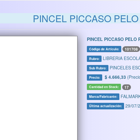
PINCEL PICCASO PELO
PINCEL PICCASO PELO 
101708
Código de Artículo:
LIBRERIA ESCOL
Rubro:
PINCELES ES
Sub Rubro:
$ 4.666,33
(Preci
Precio:
17
Cantidad en Stock:
FALMAR
Marca/Fabricante:
29/07/2
Última actualización: