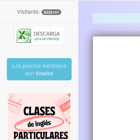
Visitante:
8326141
Los precios exhibidos
son
finales