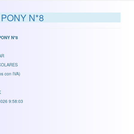
 PONY N*8
PONY N*8
AR
COLARES
os con IVA)
K
026 9:58:03