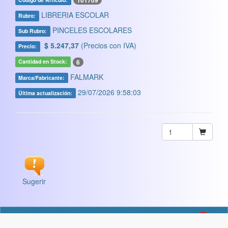
101709
LIBRERIA ESCOLAR
Rubro:
PINCELES ESCOLARES
Sub Rubro:
$ 5.247,37
(Precios con IVA)
Precio:
6
Cantidad en Stock:
FALMARK
Marca/Fabricante:
29/07/2026 9:58:03
Última actualización:
Sugerir