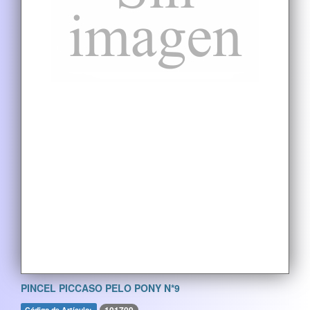
PINCEL PICCASO PELO PONY N*9
Código de Artículo: