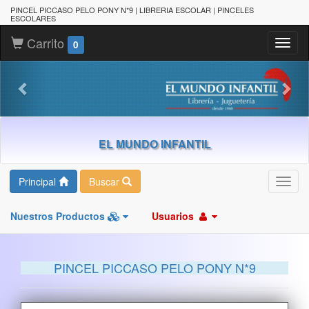
PINCEL PICCASO PELO PONY N*9 | LIBRERIA ESCOLAR | PINCELES
ESCOLARES
Carrito
Toggl
0
naviga
EL MUNDO INFANTIL
Principal
Buscar
Toggl
navig
Nuestros Productos
Usuarios
PINCEL PICCASO PELO PONY N*9