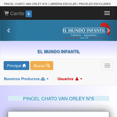
PINCEL CHATO VAN ORLEY N*6 | LIBRERIA ESCOLAR | PINCELES ESCOLARES
Carrito
Toggl
0
naviga
EL MUNDO INFANTIL
Principal
Buscar
Toggl
navig
Nuestros Productos
Usuarios
PINCEL CHATO VAN ORLEY N*6