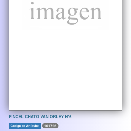
PINCEL CHATO VAN ORLEY N*6
101726
Código de Artículo: