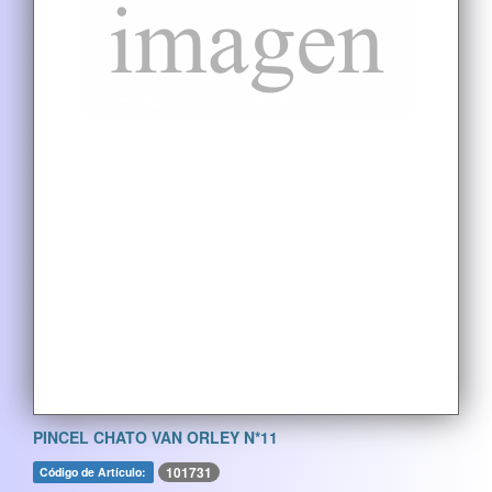
PINCEL CHATO VAN ORLEY N*11
101731
Código de Artículo: