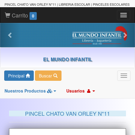
PINCEL CHATO VAN ORLEY N*11 | LIBRERIA ESCOLAR | PINCELES ESCOLARES
Carrito
Toggl
0
naviga
EL MUNDO INFANTIL
Principal
Buscar
Toggl
navig
Nuestros Productos
Usuarios
PINCEL CHATO VAN ORLEY N*11