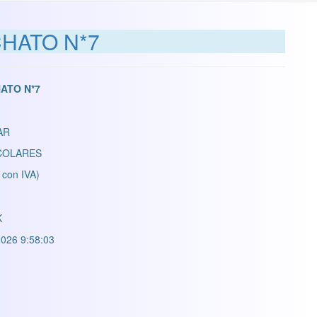
CHATO N*7
HATO N*7
AR
COLARES
 con IVA)
K
026 9:58:03