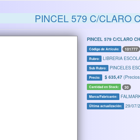
PINCEL 579 C/CLARO 
PINCEL 579 C/CLARO C
101777
Código de Artículo:
LIBRERIA ESCOL
Rubro:
PINCELES ES
Sub Rubro:
$ 635,47
(Precios
Precio:
30
Cantidad en Stock:
FALMAR
Marca/Fabricante:
29/07/2
Última actualización: