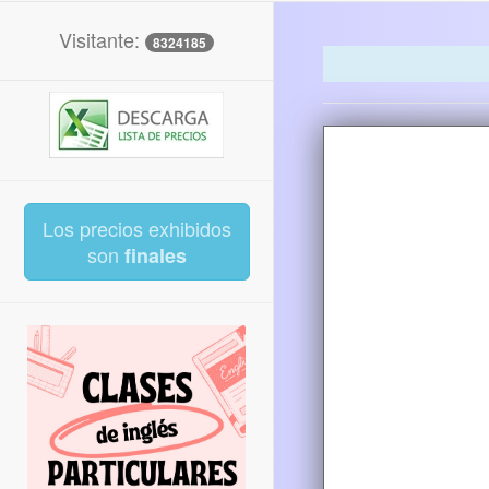
Visitante:
8324185
Los precios exhibidos
son
finales