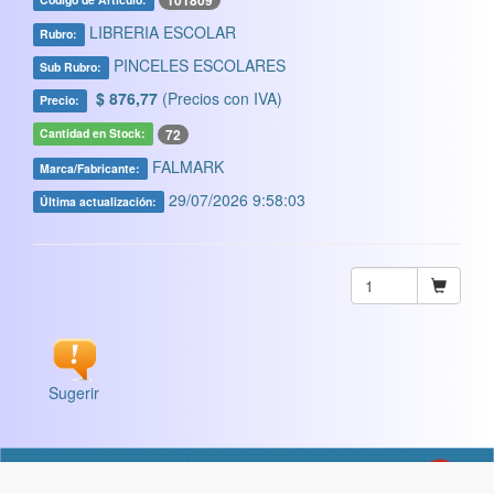
101809
LIBRERIA ESCOLAR
Rubro:
PINCELES ESCOLARES
Sub Rubro:
$ 876,77
(Precios con IVA)
Precio:
72
Cantidad en Stock:
FALMARK
Marca/Fabricante:
29/07/2026 9:58:03
Última actualización:
Sugerir