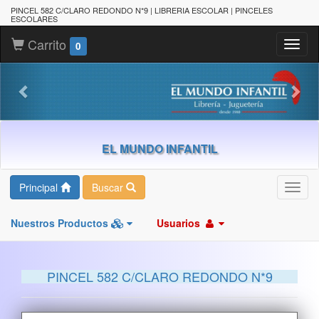
PINCEL 582 C/CLARO REDONDO N*9 | LIBRERIA ESCOLAR | PINCELES
ESCOLARES
Carrito
Toggl
0
naviga
EL MUNDO INFANTIL
Principal
Buscar
Toggl
navig
Nuestros Productos
Usuarios
PINCEL 582 C/CLARO REDONDO N*9