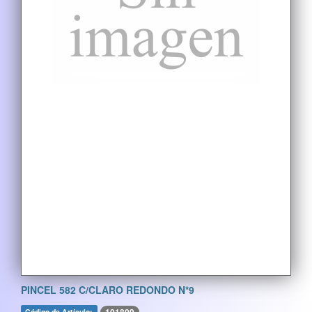
PINCEL 582 C/CLARO REDONDO N*9
Código de Artículo: