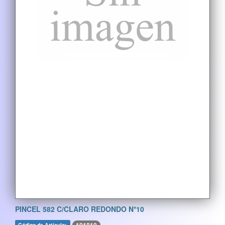
PINCEL 582 C/CLARO REDONDO N*10
Código de Artículo: