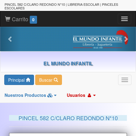
PINCEL 582 C/CLARO REDONDO N*10 | LIBRERIA ESCOLAR | PINCELES
ESCOLARES
Carrito
Toggl
0
naviga
EL MUNDO INFANTIL
Principal
Buscar
Toggl
navig
Nuestros Productos
Usuarios
PINCEL 582 C/CLARO REDONDO N*10