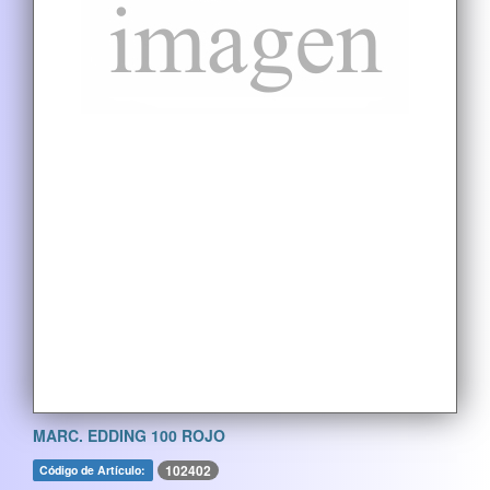
MARC. EDDING 100 ROJO
102402
Código de Artículo: