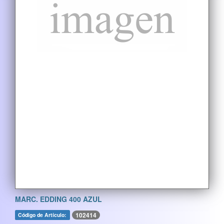
MARC. EDDING 400 AZUL
102414
Código de Artículo: