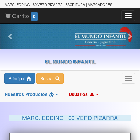
MARC. EDDING 160 VERD PIZARRA | ESCRITURA | MARCADORES
Carrito
Toggl
0
naviga
EL MUNDO INFANTIL
Principal
Buscar
Toggl
navig
Nuestros Productos
Usuarios
MARC. EDDING 160 VERD PIZARRA