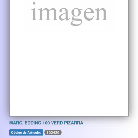
MARC. EDDING 160 VERD PIZARRA
102420
Código de Artículo: